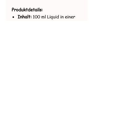
Produktdetails:
Inhalt:
100 ml Liquid in einer
120-ml-Flasche.
Mischungsverhältnis:
70% VG /
30% PG
Nikotingehalt:
Ohne Nikotin;
Platz für zwei 10-ml-
Nikotinshots, um die
gewünschte Nikotinstärke zu
erreichen.
Herkunft:
Vereinigtes
Königreich
NikotinShot:
NikotinShot 10ml, 20mg ( Kratzig )
Salz NikotinShot 10ml, 20mg ( nicht
Kratzig )