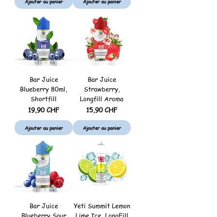
Ajouter au panier
Ajouter au panier
Bar Juice
Bar Juice
Blueberry 80ml,
Strawberry,
Shortfill
Longfill Aroma
Prix
Prix
19,90 CHF
15,90 CHF
Ajouter au panier
Ajouter au panier
Bar Juice
Yeti Summit Lemon
Blueberry Sour
Lime Ice, LongFill