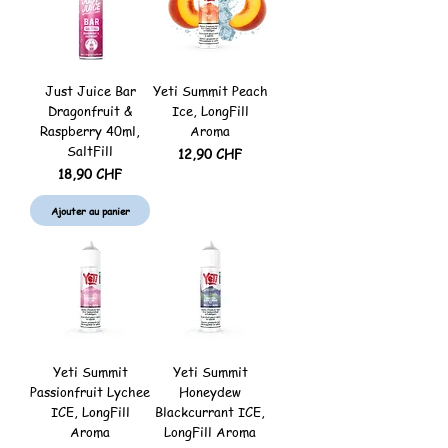
Just Juice Bar
Yeti Summit Peach
Dragonfruit &
Ice, LongFill
Raspberry 40ml,
Aroma
SaltFill
Prix
12,90 CHF
Prix
18,90 CHF
Ajouter au panier
Rupture de stock
Yeti Summit
Yeti Summit
Passionfruit Lychee
Honeydew
ICE, LongFill
Blackcurrant ICE,
Aroma
LongFill Aroma