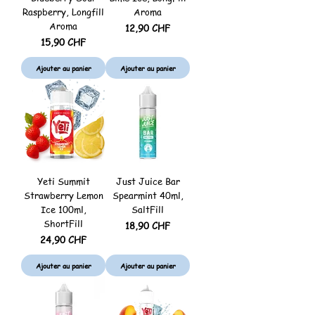
Raspberry, Longfill
Aroma
Aroma
Prix
12,90 CHF
Prix
15,90 CHF
Ajouter au panier
Ajouter au panier
Yeti Summit
Just Juice Bar
Strawberry Lemon
Spearmint 40ml,
Ice 100ml,
SaltFill
ShortFill
Prix
18,90 CHF
Prix
24,90 CHF
Ajouter au panier
Ajouter au panier