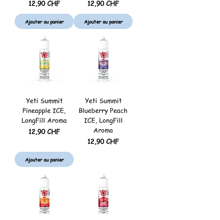
Prix
Prix
12,90 CHF
12,90 CHF
Ajouter au panier
Ajouter au panier
Yeti Summit
Yeti Summit
Pineapple ICE,
Blueberry Peach
LongFill Aroma
ICE, LongFill
Aroma
Prix
12,90 CHF
Prix
12,90 CHF
Ajouter au panier
Rupture de stock