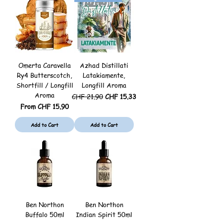
Omerta Caravella
Azhad Distillati
Ry4 Butterscotch,
Latakiamente,
Shortfill / Longfill
Longfill Aroma
Aroma
Regular Price
Sale Price
CHF 21.90
CHF 15.33
Sale Price
From
CHF 15.90
Add to Cart
Add to Cart
Ben Northon
Ben Northon
Buffalo 50ml
Indian Spirit 50ml