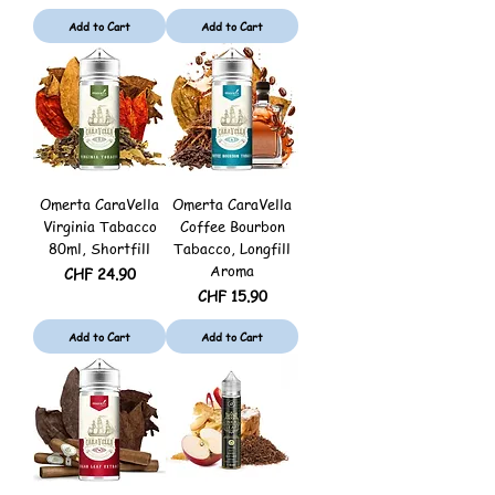
Add to Cart
Add to Cart
Omerta CaraVella
Omerta CaraVella
Virginia Tabacco
Coffee Bourbon
80ml, Shortfill
Tabacco, Longfill
Aroma
Price
CHF 24.90
Price
CHF 15.90
Add to Cart
Add to Cart