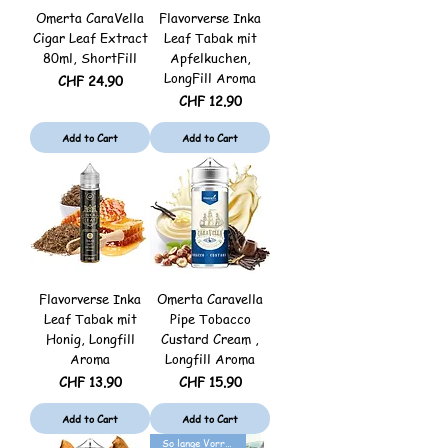
Omerta CaraVella
Flavorverse Inka
Cigar Leaf Extract
Leaf Tabak mit
80ml, ShortFill
Apfelkuchen,
LongFill Aroma
Price
CHF 24.90
Price
CHF 12.90
Add to Cart
Add to Cart
Flavorverse Inka
Omerta Caravella
Leaf Tabak mit
Pipe Tobacco
Honig, Longfill
Custard Cream ,
Aroma
Longfill Aroma
Price
Price
CHF 13.90
CHF 15.90
Add to Cart
Add to Cart
So lange Vorrat..!