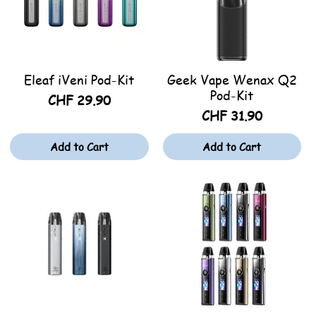
Eleaf iVeni Pod-Kit
Geek Vape Wenax Q2
Quick View
Quick View
Pod-Kit
Price
CHF 29.90
Price
CHF 31.90
Add to Cart
Add to Cart