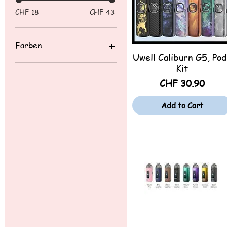
CHF 18
CHF 43
Farben
Uwell Caliburn G5, Pod
Quick View
Kit
Price
CHF 30.90
Add to Cart