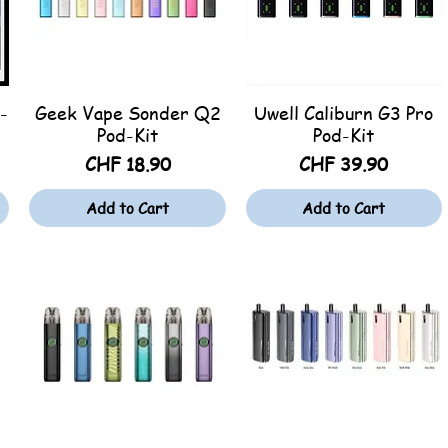
-
Geek Vape Sonder Q2
Uwell Caliburn G3 Pro
Quick View
Quick View
Pod-Kit
Pod-Kit
Price
Price
CHF 18.90
CHF 39.90
Add to Cart
Add to Cart