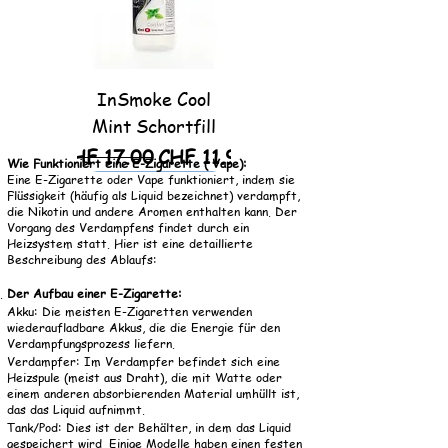
InSmoke Cool
Mint Schortfill
Regular Price
Sale Price
CHF 17.00
CHF 11.90
Wie Funktioniert eine E-Zigarette ( Vape):
Eine E-Zigarette oder Vape funktioniert, indem sie
So lange Vorrat..!
So lange Vorrat..!
So lange Vorrat..!
So lange Vorrat..!
So lange Vorrat..!
So lange Vorrat..!
So lange Vorrat..!
So lange Vorrat..!
Flüssigkeit (häufig als Liquid bezeichnet) verdampft,
die Nikotin und andere Aromen enthalten kann. Der
Vorgang des Verdampfens findet durch ein
Heizsystem statt. Hier ist eine detaillierte
Beschreibung des Ablaufs:
Der Aufbau einer E-Zigarette:
Akku: Die meisten E-Zigaretten verwenden
wiederaufladbare Akkus, die die Energie für den
Verdampfungsprozess liefern.
Just Juice Brutal
Big Bold Menthol
Azhad Distillati
The Lancashire
The Lancashire
Omerta Sweet
Omerta Sweet
Omerta -
Verdampfer: Im Verdampfer befindet sich eine
SweetUp Bourbon
Creamery Farm
Dreams Glazed
Dreams Mango
Latakiamente,
Ice Creamery
Blackcurrant
Rhubarb &
Heizspule (meist aus Draht), die mit Watte oder
einem anderen absorbierenden Material umhüllt ist,
Custard, Longfill
100ml, ShortFill
Shop Blueberry
Custard 100ml,
Longfill Aroma
Donut 80ml,
Strawberry
Tart 80ml,
das das Liquid aufnimmt.
Tank/Pod: Dies ist der Behälter, in dem das Liquid
Muffin 100ml,
Cheesecake
ShortFill
ShortFill
ShortFill
Aroma
Regular Price
Regular Price
Sale Price
Sale Price
CHF 21.90
CHF 21.90
CHF 15.33
CHF 15.33
gespeichert wird. Einige Modelle haben einen festen