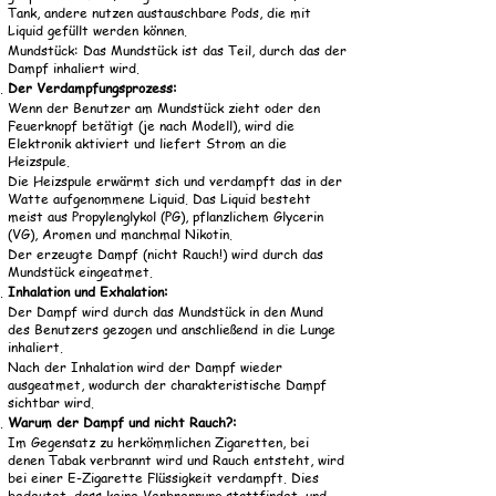
100ml, ShortFill
ShortFill
Tank, andere nutzen austauschbare Pods, die mit
Regular Price
Regular Price
Regular Price
Regular Price
Sale Price
Sale Price
Sale Price
Sale Price
CHF 20.90
CHF 24.90
CHF 24.90
CHF 15.90
CHF 14.63
CHF 17.43
CHF 17.43
CHF 11.13
Liquid gefüllt werden können.
Regular Price
Regular Price
Sale Price
Sale Price
CHF 25.90
CHF 25.90
CHF 18.13
CHF 18.13
Mundstück: Das Mundstück ist das Teil, durch das der
Dampf inhaliert wird.
Der Verdampfungsprozess:
Wenn der Benutzer am Mundstück zieht oder den
Feuerknopf betätigt (je nach Modell), wird die
Elektronik aktiviert und liefert Strom an die
Heizspule.
Die Heizspule erwärmt sich und verdampft das in der
Watte aufgenommene Liquid. Das Liquid besteht
meist aus Propylenglykol (PG), pflanzlichem Glycerin
(VG), Aromen und manchmal Nikotin.
Der erzeugte Dampf (nicht Rauch!) wird durch das
Mundstück eingeatmet.
Inhalation und Exhalation:
Der Dampf wird durch das Mundstück in den Mund
des Benutzers gezogen und anschließend in die Lunge
inhaliert.
Nach der Inhalation wird der Dampf wieder
ausgeatmet, wodurch der charakteristische Dampf
sichtbar wird.
Warum der Dampf und nicht Rauch?:
Im Gegensatz zu herkömmlichen Zigaretten, bei
denen Tabak verbrannt wird und Rauch entsteht, wird
bei einer E-Zigarette Flüssigkeit verdampft. Dies
bedeutet, dass keine Verbrennung stattfindet, und