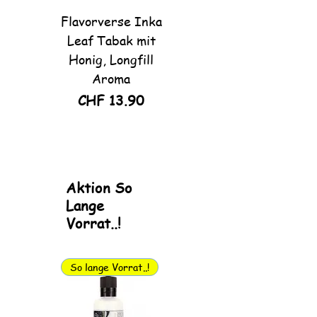
Flavorverse Inka
Omerta
Leaf Tabak mit
CaraVella
Honig, Longfill
Virginia Tabacco
Aroma
80ml, Shortfill
Price
Price
CHF 13.90
CHF 24.90
Aktion So
Lange
Vorrat..!
So lange Vorrat..!