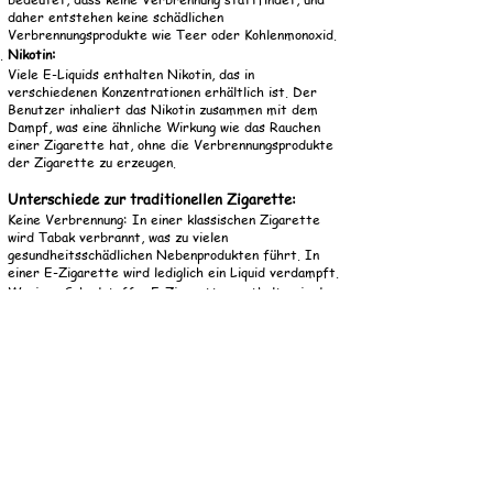
daher entstehen keine schädlichen
Verbrennungsprodukte wie Teer oder Kohlenmonoxid.
Nikotin:
Viele E-Liquids enthalten Nikotin, das in
verschiedenen Konzentrationen erhältlich ist. Der
Benutzer inhaliert das Nikotin zusammen mit dem
Dampf, was eine ähnliche Wirkung wie das Rauchen
einer Zigarette hat, ohne die Verbrennungsprodukte
der Zigarette zu erzeugen.
Unterschiede zur traditionellen Zigarette:
Keine Verbrennung: In einer klassischen Zigarette
wird Tabak verbrannt, was zu vielen
gesundheitsschädlichen Nebenprodukten führt. In
einer E-Zigarette wird lediglich ein Liquid verdampft.
Weniger Schadstoffe: E-Zigaretten enthalten in der
Regel weniger schädliche Stoffe als herkömmliche
Zigaretten. Sie produzieren keinen Teer oder viele
der Giftstoffe, die beim Verbrennen von Tabak
entstehen.
Wichtige Sicherheitsaspekte:
Überhitzung: Wenn der Verdampfer zu stark erhitzt
wird, kann das Liquid verbrennen, was einen
unangenehmen Geschmack hinterlässt und
möglicherweise gesundheitsschädlich ist.
Akku-Sicherheit: E-Zigaretten verwenden Akkus, die