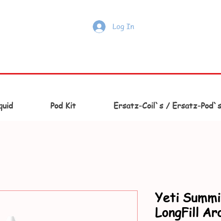
Log In
quid
Pod Kit
Ersatz-Coil`s / Ersatz-Pod`
Yeti Summi
LongFill A