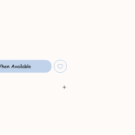
e
hen Available
0mg ( Kratzig )
l, 20mg ( nicht Kratzig )