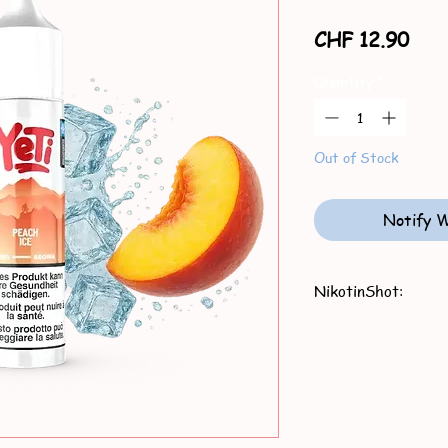
Pric
CHF 12.90
Quantity
*
Out of Stock
Notify W
NikotinShot:
NikotinShot 10ml, 2
Salz NikotinShot 10m
1x ca. 3mg
2x ca. 6mg
3x ca. 9mg
4x ca. 12mg