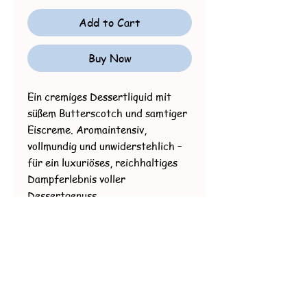
Add to Cart
Buy Now
Ein cremiges Dessertliquid mit
süßem Butterscotch und samtiger
Eiscreme. Aromaintensiv,
vollmundig und unwiderstehlich –
für ein luxuriöses, reichhaltiges
Dampferlebnis voller
Dessertgenuss.
Produktdetails:
Inhalt:
100 ml Liquid in einer
120-ml-Flasche.
Mischungsverhältnis:
70% VG /
30% PG