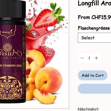
Longfill Ar
From
CHF15.9
Flaschengrösse
Select
Quantity
*
Add to Cart
Nikotinshot: