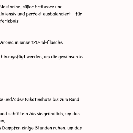
 Nektarine, süßer Erdbeere und
Longfill:
intensiv und perfekt ausbalanciert – für
NikotinShot 10ml, 2
ferlebnis.
Salz NikotinShot 10m
1x ca. 1.5mg
2x ca. 3mg
3x ca. 4.5mg
Aroma in einer 120-ml-Flasche.
4x ca. 6mg
5x ca. 7.5mg
 hinzugefügt werden, um die gewünschte
6x ca. 9mg
7x ca. 10.5mg
8x ca. 12mg
9x ca. 13.5mg
Falls nicht so viel 
Base dazu.
Shortfill:
ase und/oder Nikotinshots bis zum Rand
1x ca. 1.5mg
2x ca. 3mg
und schütteln Sie sie gründlich, um das
3x ca. 4.5mg
en.
4x ca. 6mg
em Dampfen einige Stunden ruhen, um das