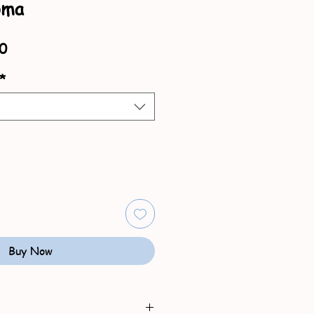
oma
Sale
0
Price
*
Buy Now