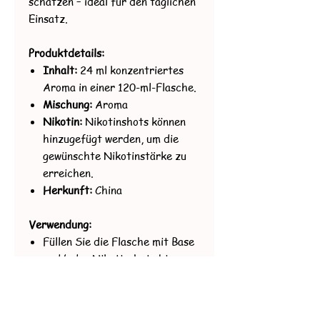
schätzen – ideal für den täglichen
Einsatz.
Produktdetails:
Inhalt:
24 ml konzentriertes
Aroma in einer 120-ml-Flasche.
Mischung:
Aroma
Nikotin:
Nikotinshots können
hinzugefügt werden, um die
gewünschte Nikotinstärke zu
erreichen.
Herkunft:
China
Verwendung:
Füllen Sie die Flasche mit Base
und/oder Nikotinshots bis zum
Rand auf.
Verschließen Sie die Flasche
und schütteln Sie sie gründlich,