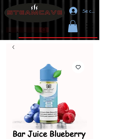
Se connecter
Bar Juice Blueberry