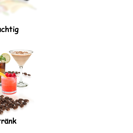
uchtig
tränk