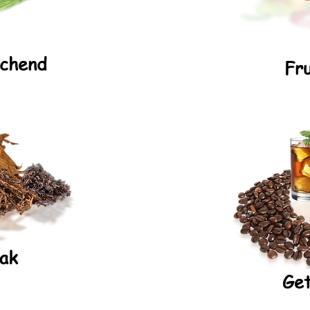
schend
Fr
ak
Ge