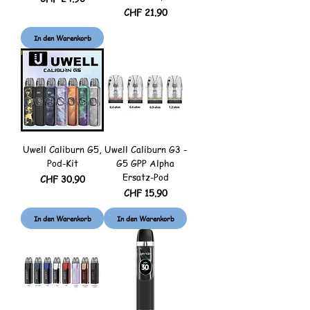
Preis
CHF 21.90
In den Warenkorb
Nicht verfügbar
Uwell Caliburn G5,
Uwell Caliburn G3 -
Pod-Kit
G5 GPP Alpha
Ersatz-Pod
Preis
CHF 30.90
Preis
CHF 15.90
In den Warenkorb
In den Warenkorb