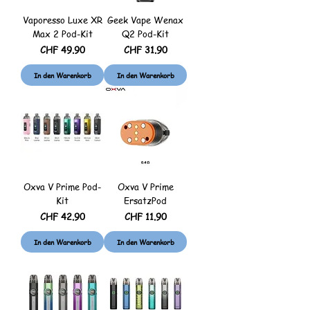
Vaporesso Luxe XR
Geek Vape Wenax
Max 2 Pod-Kit
Q2 Pod-Kit
Preis
Preis
CHF 49.90
CHF 31.90
In den Warenkorb
In den Warenkorb
Oxva V Prime Pod-
Oxva V Prime
Kit
ErsatzPod
Preis
Preis
CHF 42.90
CHF 11.90
In den Warenkorb
In den Warenkorb