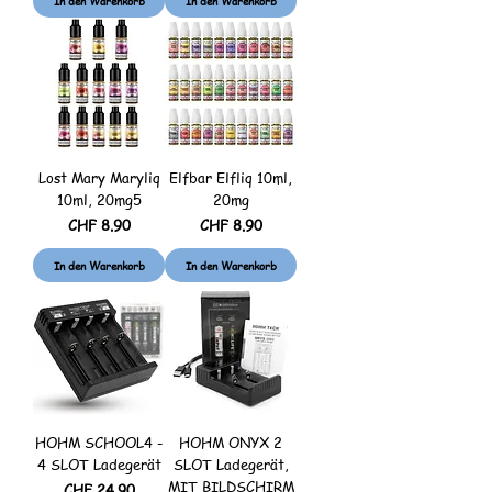
In den Warenkorb
In den Warenkorb
Lost Mary Maryliq
Elfbar Elfliq 10ml,
10ml, 20mg5
20mg
Preis
Preis
CHF 8.90
CHF 8.90
In den Warenkorb
In den Warenkorb
HOHM SCHOOL4 -
HOHM ONYX 2
4 SLOT Ladegerät
SLOT Ladegerät,
MIT BILDSCHIRM
Preis
CHF 24.90