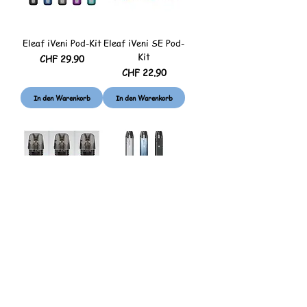
Eleaf iVeni Pod-Kit
Eleaf iVeni SE Pod-
Kit
Preis
CHF 29.90
Preis
CHF 22.90
In den Warenkorb
In den Warenkorb
Eleaf Iveni Ersatz-
Elfbar Elfx Pod Kit
Pod
Preis
CHF 24.90
Preis
CHF 19.90
In den Warenkorb
Nicht verfügbar